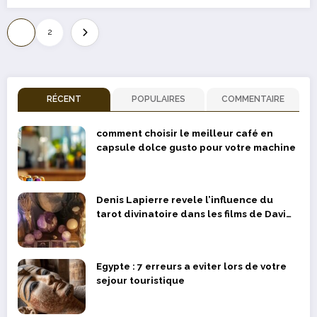
Pagination
1
2
des
publications
RÉCENT
POPULAIRES
COMMENTAIRE
comment choisir le meilleur café en
capsule dolce gusto pour votre machine
Denis Lapierre revele l’influence du
tarot divinatoire dans les films de David
Lynch
Egypte : 7 erreurs a eviter lors de votre
sejour touristique