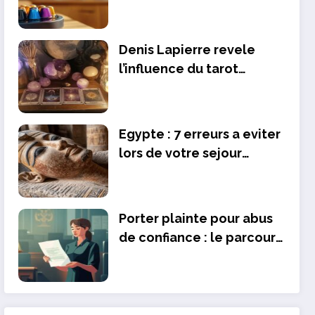
dolce gusto pour votre
machine
Denis Lapierre revele
l’influence du tarot
divinatoire dans les films
de David Lynch
Egypte : 7 erreurs a eviter
lors de votre sejour
touristique
Porter plainte pour abus
de confiance : le parcours
juridique detaille des
victimes