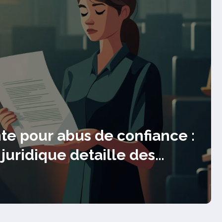
e sports : Comment creer une
ute active et bienveillante
de sa passion