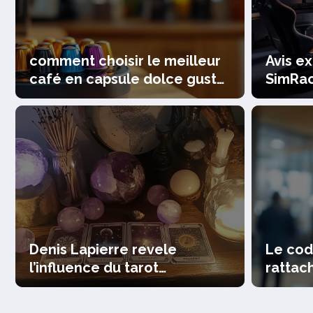
comment choisir le meilleur
Avis e
café en capsule dolce gusto
SimRac
pour votre machine
access
Thrust
 votre
Porter plainte pour a
le parcours juridique
victimes
Denis Lapierre revele
Le cod
Lire la suite
l’influence du tarot
rattac
divinatoire dans les films de
comple
David Lynch
salarie