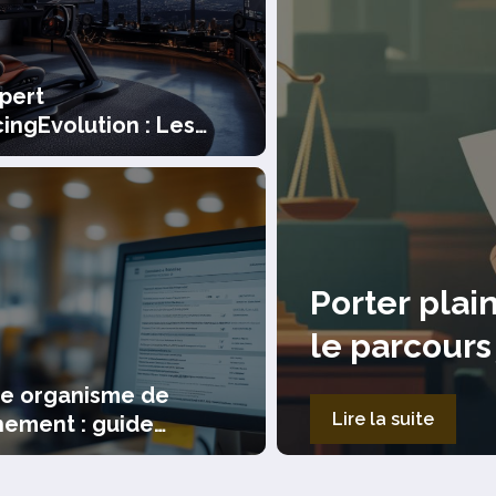
xpert
ingEvolution : Les
oires qui subliment le
master T500 RS
bus de confiance :
Forum d
 detaille des
communa
autour 
e organisme de
Lire la suite
hement : guide
t pour les anciens
s