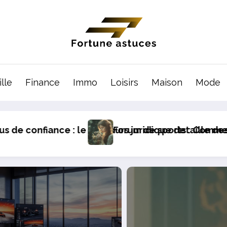
lle
Finance
Immo
Loisirs
Maison
Mode
e des victimes
omment creer une communaute active et bienveilla
Les plus grandes villes