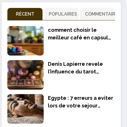
RÉCENT
POPULAIRES
COMMENTAIRE
comment choisir le
meilleur café en capsule
dolce gusto pour votre
machine
Denis Lapierre revele
l’influence du tarot
divinatoire dans les films
de David Lynch
Egypte : 7 erreurs a eviter
lors de votre sejour
touristique