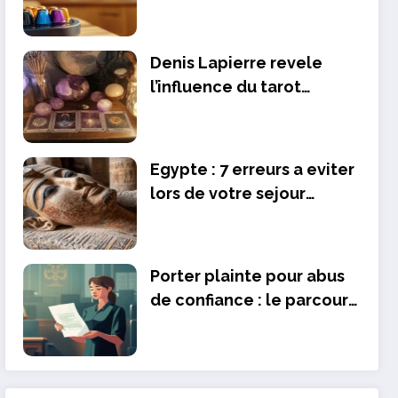
dolce gusto pour votre
machine
Denis Lapierre revele
l’influence du tarot
divinatoire dans les films
de David Lynch
Egypte : 7 erreurs a eviter
lors de votre sejour
touristique
Porter plainte pour abus
de confiance : le parcours
juridique detaille des
victimes