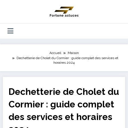
Aller
au
contenu
Accueil
Maison
Dechetterie de Cholet du Cormier : guide complet des services et
horaires 2024
Dechetterie de Cholet du
Cormier : guide complet
des services et horaires